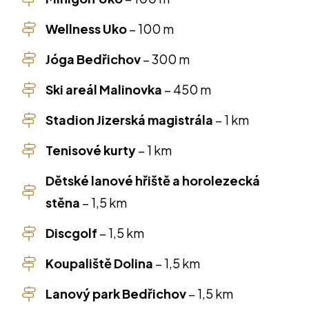
Wellness Uko
–
100 m
Jóga Bedřichov
–
300 m
Ski areál Malinovka
–
450 m
Stadion Jizerská magistrála
–
1 km
Tenisové kurty
–
1 km
Dětské lanové hřiště a horolezecká
stěna
–
1,5 km
Discgolf
–
1,5 km
Koupaliště Dolina
–
1,5 km
Lanový park Bedřichov
–
1,5 km