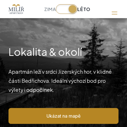
Skip
to
ZIMA
LÉTO
content
Lokalita & okolí
Apartmán leží v srdci Jizerských hor, v klidné
části Bedřichova. Ideální výchozí bod pro
výlety i odpočinek.
Ukázat na mapě