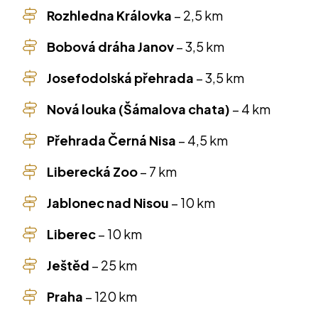
Rozhledna Královka
–
2,5 km
Bobová dráha Janov
–
3,5 km
Josefodolská přehrada
–
3,5 km
Nová louka (Šámalova chata)
–
4 km
Přehrada Černá Nisa
–
4,5 km
Liberecká Zoo
–
7 km
Jablonec nad Nisou
–
10 km
Liberec
–
10 km
Ještěd
–
25 km
Praha
–
120 km