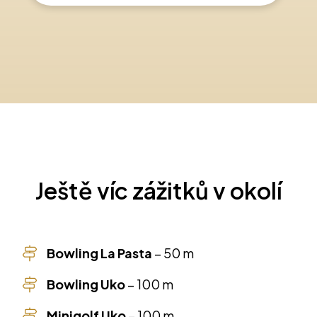
Ještě víc zážitků v okolí
Bowling La Pasta
–
50 m
Bowling Uko
–
100 m
Minigolf Uko
–
100 m